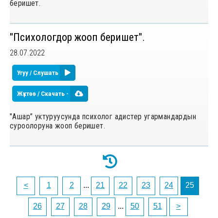
беришет.
"Психологдор жооп беришет".
28.07.2022
Угуу / Слушать
Жүктөө / Скачать -
"Ашар” уктуруусунда психолог адистер угармандардын
суроолоруна жооп беришет.
<
1
2
...
21
22
23
24
25
26
27
28
29
...
50
51
>