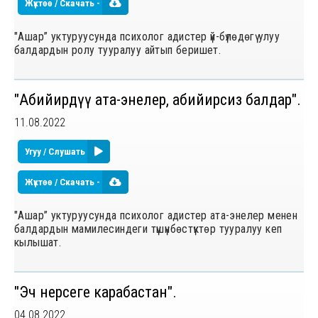
Жүктөө / Скачать -
"Ашар” уктуруусунда психолог адистер үй-бүлөдөгү улуу
балдардын ролу тууралуу айтып беришет.
"Абийирдүү ата-энелер, абийирсиз балдар".
11.08.2022
Угуу / Слушать
Жүктөө / Скачать -
"Ашар” уктуруусунда психолог адистер ата-энелер менен
балдардын мамилесиндеги түшүнбѳстүктѳр тууралуу кеп
кылышат.
"Эч нерсеге карабастан".
04.08.2022