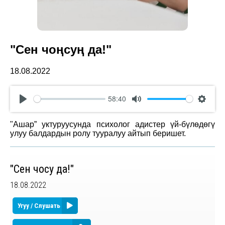
"Сен чоңсуң да!"
18.08.2022
58:40
Play
Mute
Settin
"Ашар” уктуруусунда психолог адистер үй-бүлөдөгү
улуу балдардын ролу тууралуу айтып беришет.
"Сен чоңсуң да!"
18.08.2022
Угуу / Слушать