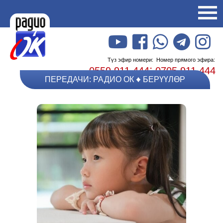
Түз эфир номери:
Номер прямого эфира:
;
0559 911 444
0705 911 444
ПЕРЕДАЧИ: РАДИО ОК
БЕРҮҮЛӨР