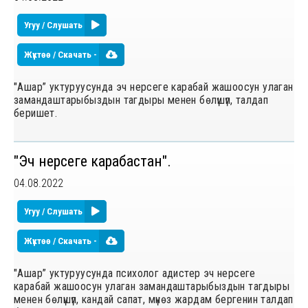
Угуу / Слушать
Жүктөө / Скачать -
"Ашар” уктуруусунда эч нерсеге карабай жашоосун улаган
замандаштарыбыздын тагдыры менен бѳлүшүп, талдап
беришет.
"Эч нерсеге карабастан".
04.08.2022
Угуу / Слушать
Жүктөө / Скачать -
"Ашар” уктуруусунда психолог адистер эч нерсеге
карабай жашоосун улаган замандаштарыбыздын тагдыры
менен бѳлүшүп, кандай сапат, мүнѳз жардам бергенин талдап