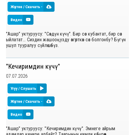
Жүктөө / Скачать -
Видео
"Ашар" уктуруусу: "Сөздүн күчү". Бир сөз кубантат, бир сөз
ыйлатат… Сиздин жашооңузду өзгөрткөн сөз болгонбу? Бүгүн
ушул тууралуу сүйлөшөбүз.
"Кечиримдин күчү"
07.07.2026
Угуу / Слушать
Жүктөө / Скачать -
Видео
"Ашар" уктуруусу: "Кечиримдин күчү". Эмнеге айрым
адамдар кечире албайт? Таарыныч кимди көбүрөөк