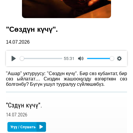
"Сөздүн күчү".
14.07.2026
55:31
Play
Mute
Settin
"Ашар" уктуруусу: "Сөздүн күчү". Бир сөз кубантат, бир
сөз ыйлатат… Сиздин жашооңузду өзгөрткөн сөз
болгонбу? Бүгүн ушул тууралуу сүйлөшөбүз.
"Сөздүн күчү".
14.07.2026
Угуу / Слушать