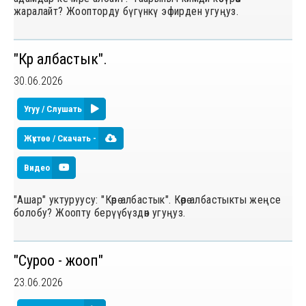
жаралайт? Жоопторду бүгүнкү эфирден угуңуз.
"Көрө албастык".
30.06.2026
Угуу / Слушать
Жүктөө / Скачать -
Видео
"Ашар" уктуруусу: "Көрө албастык". Көрө албастыкты жеңсе
болобу? Жоопту берүүбүздөн угуңуз.
"Суроо - жооп"
23.06.2026