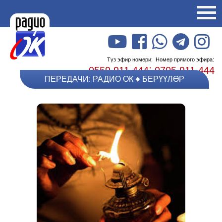
Түз эфир номери:
Номер прямого эфира:
;
0559 911 444
0705 911 444
ПЕРЕДАЧИ: РАДИО ОК
БЕРҮҮЛӨР