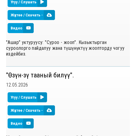
Угуу / Слушать
Жүктөө / Скачать -
Видео
"Ашар" уктуруусу: "Суроо - жооп". Кызыктырган
суроолорго пайдалуу жана түшүнүктүү жоопторду чогуу
издейбиз.
"Өзүн-өзү тааный билүү".
12.05.2026
Угуу / Слушать
Жүктөө / Скачать -
Видео