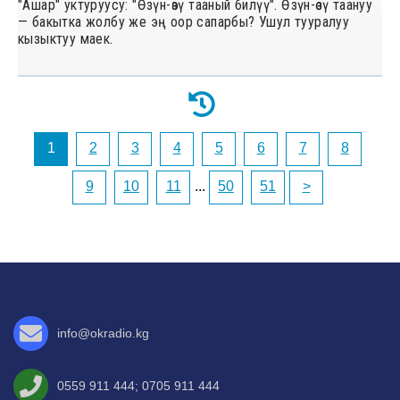
"Ашар" уктуруусу: "Өзүн-өзү тааный билүү". Өзүн-өзү таануу
— бакытка жолбу же эң оор сапарбы? Ушул тууралуу
кызыктуу маек.
1
2
3
4
5
6
7
8
9
10
11
...
50
51
>
info@okradio.kg
0559 911 444
;
0705 911 444