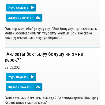
Угуу / Слушать
Жүктөө / Скачать -
"Апалар мектеби" уктуруусу: "Эне болуунун артыкчылыгы
менен жоопкерчилиги" тууралуу жалгыз бой эне жана
анын уул-кызы маек куруп беришет.
“Аялзаты бактылуу болушу үчүн эмне
керек?”
09.03.2021
Угуу / Слушать
Жүктөө / Скачать -
“Аял затынын бактысы эмнеде? Белгилүү актриса Шайыргүл
Касымалиева менен маек”