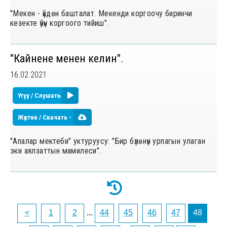
"Мекен - үйдөн башталат. Мекенди коргоочу биринчи
кезекте үйүн коргоого тийиш".
"Кайнене менен келин".
16.02.2021
Угуу / Слушать
Жүктөө / Скачать -
"Апалар мектеби" уктуруусу: "Бир бүлөнүн урпагын улаган
эки аялзаттын мамилеси".
<
1
2
...
44
45
46
47
48