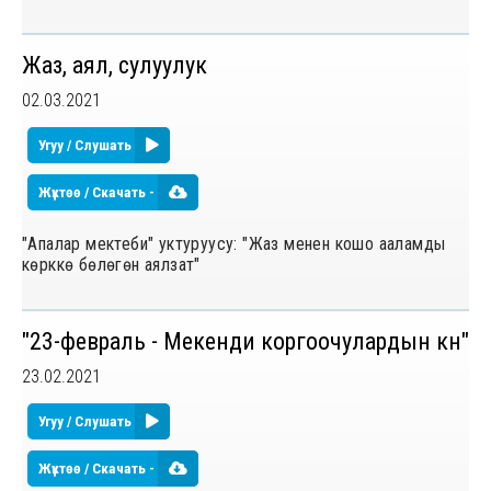
Жаз, аял, сулуулук
02.03.2021
Угуу / Слушать
Жүктөө / Скачать -
"Апалар мектеби" уктуруусу: "Жаз менен кошо ааламды
көрккө бөлөгөн аялзат"
"23-февраль - Мекенди коргоочулардын күнү"
23.02.2021
Угуу / Слушать
Жүктөө / Скачать -