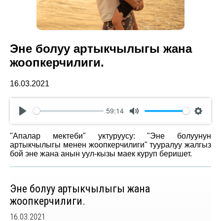
Эне болуу артыкчылыгы жана
жоопкерчилиги.
16.03.2021
59:14
Play
Mute
Settin
"Апалар мектеби" уктуруусу: "Эне болуунун
артыкчылыгы менен жоопкерчилиги" тууралуу жалгыз
бой эне жана анын уул-кызы маек куруп беришет.
Эне болуу артыкчылыгы жана
жоопкерчилиги.
16.03.2021