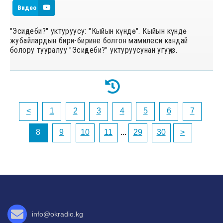
Видео
"Эсиңдеби?" уктуруусу: "Кыйын күндө". Кыйын күндө
жубайлардын бири-бирине болгон мамилеси кандай
болору тууралуу "Эсиңдеби?" уктуруусунан угуңуз.
<
1
2
3
4
5
6
7
8
9
10
11
...
29
30
>
info@okradio.kg