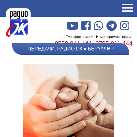
Түз эфир номери:
Номер прямого эфира:
;
0559 911 444
0705 911 444
ПЕРЕДАЧИ: РАДИО ОК
БЕРҮҮЛӨР