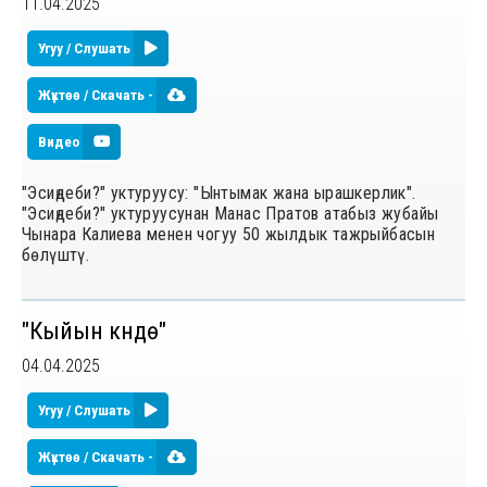
11.04.2025
Угуу / Слушать
Жүктөө / Скачать -
Видео
"Эсиңдеби?" уктуруусу: "Ынтымак жана ырашкерлик".
"Эсиңдеби?" уктуруусунан Манас Пратов атабыз жубайы
Чынара Калиева менен чогуу 50 жылдык тажрыйбасын
бөлүштү.
"Кыйын күндө"
04.04.2025
Угуу / Слушать
Жүктөө / Скачать -