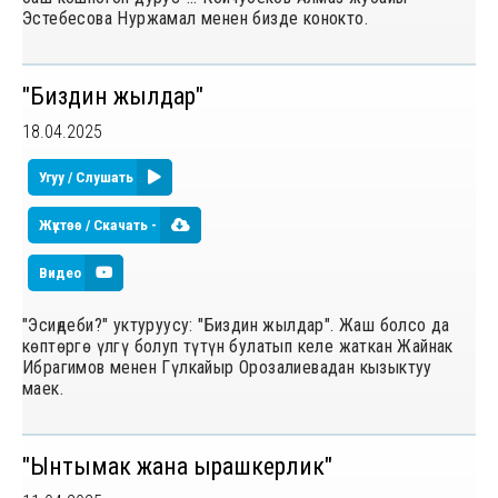
Эстебесова Нуржамал менен бизде конокто.
"Биздин жылдар"
18.04.2025
Угуу / Слушать
Жүктөө / Скачать -
Видео
"Эсиңдеби?" уктуруусу: "Биздин жылдар". Жаш болсо да
көптөргө үлгү болуп түтүн булатып келе жаткан Жайнак
Ибрагимов менен Гүлкайыр Орозалиевадан кызыктуу
маек.
"Ынтымак жана ырашкерлик"