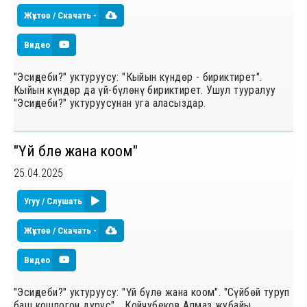
Жүктөө / Скачать -
Видео
"Эсиңдеби?" уктуруусу: "Кыйын күндөр - бириктирет".
Кыйын күндөр да үй-бүлөнү бириктирет. Ушул тууралуу
"Эсиңдеби?" уктуруусунан уга аласыздар.
"Үй бүлө жана коом"
25.04.2025
Угуу / Слушать
Жүктөө / Скачать -
Видео
"Эсиңдеби?" уктуруусу: "Үй бүлө жана коом". "Сүйбөй туруп
баш кошпогон дурус"... Койчубеков Алмаз жубайы