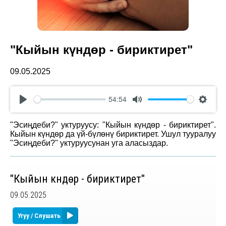
"Кыйын күндөр - бириктирет"
09.05.2025
54:54
Play
Mute
Settin
"Эсиңдеби?" уктуруусу: "Кыйын күндөр - бириктирет".
Кыйын күндөр да үй-бүлөнү бириктирет. Ушул тууралуу
"Эсиңдеби?" уктуруусунан уга аласыздар.
"Кыйын күндөр - бириктирет"
09.05.2025
Угуу / Слушать