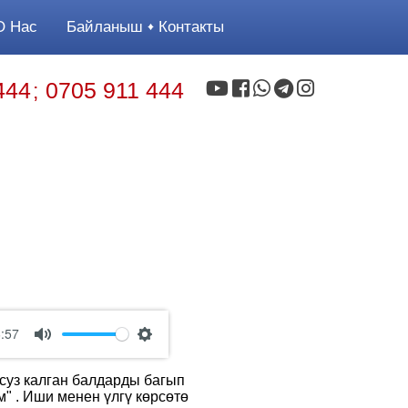
 Нас
Байланыш
Контакты
444
0705 911 444
;
:57
Mute
Settings
осуз калган балдарды багып
" . Иши менен үлгү көрсөтө