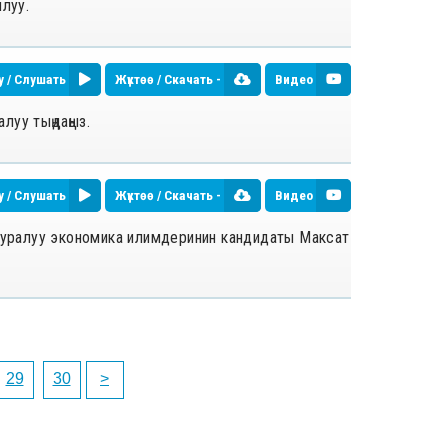
луу.
у / Слушать
Жүктөө / Скачать -
Видео
луу тыңдаңыз.
у / Слушать
Жүктөө / Скачать -
Видео
тууралуу экономика илимдеринин кандидаты Максат
29
30
>