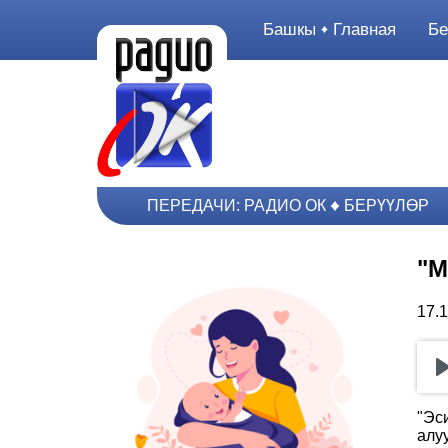
Башкы
Главная
Бе
ПЕРЕДАЧИ: РАДИО ОК
БЕРҮҮЛӨР
"М
17.
"Эс
алу