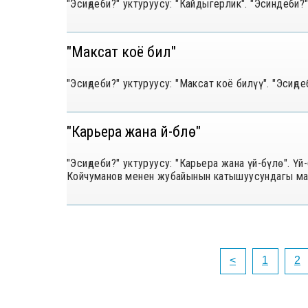
"Эсиңдеби?" уктуруусу: "Кайдыгерлик". "Эсиндеби
"Максат коё билүү"
"Эсиңдеби?" уктуруусу: "Максат коё билүү". "Эсиңд
"Карьера жана үй-бүлө"
"Эсиңдеби?" уктуруусу: "Карьера жана үй-бүлө". 
Койчуманов менен жубайынын катышуусундагы ма
<
1
2