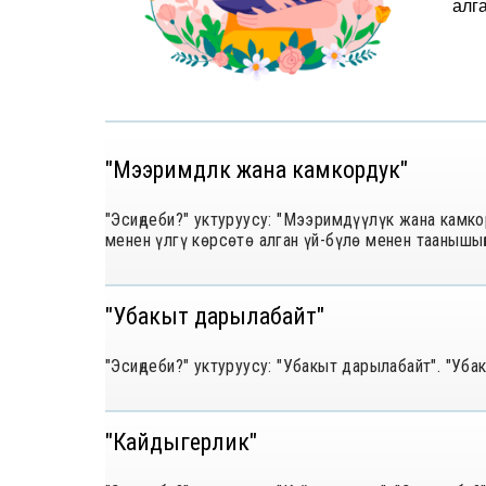
алг
"Мээримдүүлүк жана камкордук"
"Эсиңдеби?" уктуруусу: "Мээримдүүлүк жана камк
менен үлгү көрсөтө алган үй-бүлө менен таанышың
"Убакыт дарылабайт"
"Эсиңдеби?" уктуруусу: "Убакыт дарылабайт". "Уба
"Кайдыгерлик"