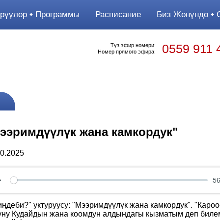
рүүлөр
Программы
Расписание
Биз Жөнүндө
О
0559 911 
Түз эфир номери:
Номер прямого эфира:
ээримдүүлүк жана камкордук"
10.2025
56
Play
иңдеби?" уктуруусу: "Мээримдүүлүк жана камкордук". "Каро
уну Кудайдын жана коомдун алдындагы кызматым деп билем