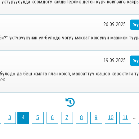
?" уктуруусунда коомдогу кайдыгерлик деген курч көйгөйгө кайры
26.09.2025
Угу
еби?" уктуруусунан үй-бүлөдө чогуу максат коюунун мааниси туура
19.09.2025
Угу
Үй-бүлөдө да беш жылга план коюп, максаттуу жашоо керектиги 
ек.
3
4
5
6
7
8
9
10
11
...