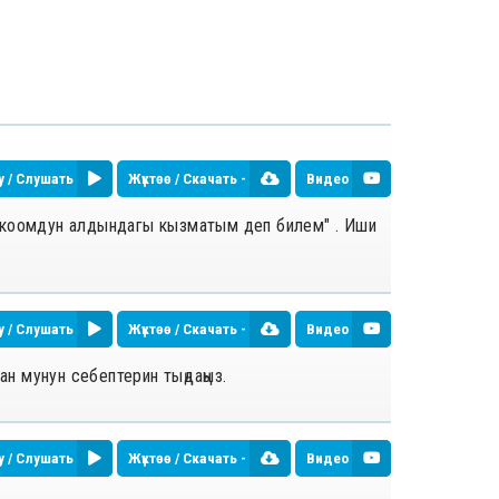
у / Слушать
Жүктөө / Скачать -
Видео
а коомдун алдындагы кызматым деп билем" . Иши
у / Слушать
Жүктөө / Скачать -
Видео
ан мунун себептерин тыңдаңыз.
у / Слушать
Жүктөө / Скачать -
Видео