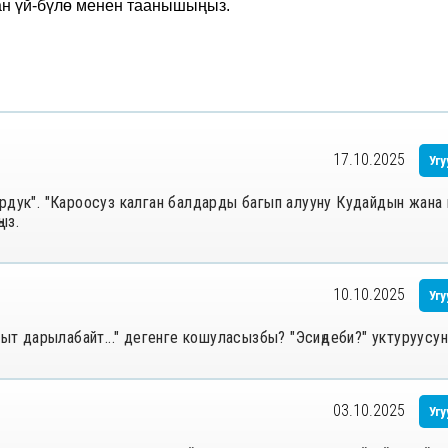
ан үй-бүлө менен таанышыңыз.
17.10.2025
Угу
ордук". "Кароосуз калган балдарды багып алууну Кудайдын жан
ыз.
10.10.2025
Угу
кыт дарылабайт..." дегенге кошуласызбы? "Эсиңдеби?" уктуруусун
03.10.2025
Угу