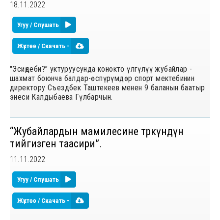
18.11.2022
Угуу / Слушать
Жүктөө / Скачать -
"Эсиңдеби?” уктуруусунда конокто үлгүлүү жубайлар -
шахмат боюнча балдар-ѳспүрүмдѳр спорт мектебинин
директору Съездбек Таштекеев менен 9 баланын баатыр
энеси Калдыбаева Гүлбарчын.
“Жубайлардын мамилесине төркүндүн
тийгизген таасири”.
11.11.2022
Угуу / Слушать
Жүктөө / Скачать -