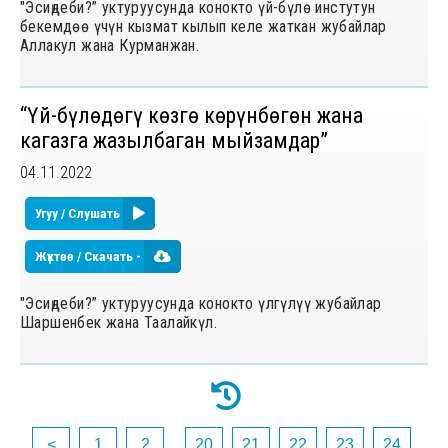
"Эсиңдеби?” уктуруусунда конокто үй-бүлө инстутун
бекемдөө үчүн кызмат кылып келе жаткан жубайлар
Аллакул жана Курманжан.
“Үй-бүлѳдѳгү кѳзгѳ кѳрүнбѳгѳн жана
кагазга жазылбаган мыйзамдар”
04.11.2022
Угуу / Слушать
Жүктөө / Скачать -
"Эсиңдеби?” уктуруусунда конокто үлгүлүү жубайлар
Шаршенбек жана Таалайкүл.
<
1
2
...
20
21
22
23
24