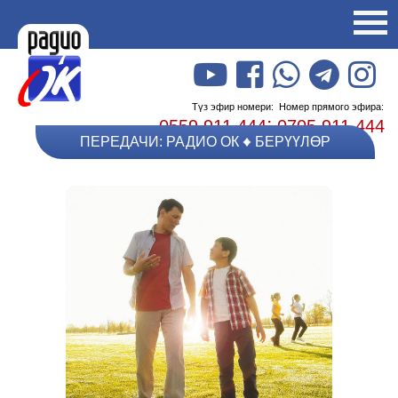
Түз эфир номери:
Номер прямого эфира:
;
0559 911 444
0705 911 444
ПЕРЕДАЧИ: РАДИО ОК
БЕРҮҮЛӨР