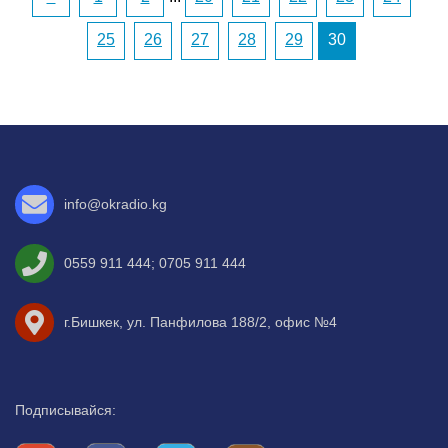
25
26
27
28
29
30
info@okradio.kg
0559 911 444
;
0705 911 444
г.Бишкек, ул. Панфилова 188/2, офис №4
Подписывайся: