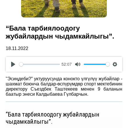
“Бала тарбиялоодогу
жубайлардын чыдамкайлыгы”.
18.11.2022
52:07
Play
Mute
Settin
"Эсиңдеби?” уктуруусунда конокто үлгүлүү жубайлар -
шахмат боюнча балдар-ѳспүрүмдѳр спорт мектебинин
директору Съездбек Таштекеев менен 9 баланын
баатыр энеси Калдыбаева Гүлбарчын.
“Бала тарбиялоодогу жубайлардын
чыдамкайлыгы”.