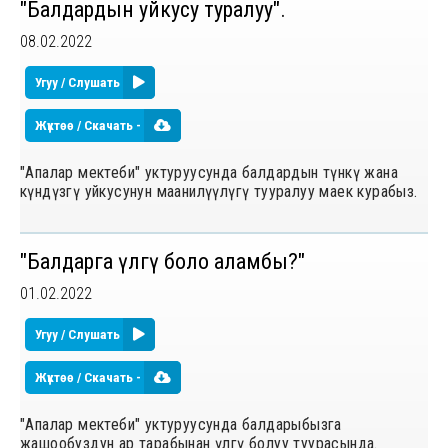
"Балдардын уйкусу туралуу".
08.02.2022
Угуу / Слушать
Жүктөө / Скачать -
"Апалар мектеби" уктуруусунда балдардын түнкү жана
күндүзгү уйкусунун маанилүүлүгү тууралуу маек курабыз.
"Балдарга үлгү боло аламбы?"
01.02.2022
Угуу / Слушать
Жүктөө / Скачать -
"Апалар мектеби" уктуруусунда балдарыбызга
жашообуздун ар тарабынан үлгү болуу туурасында.