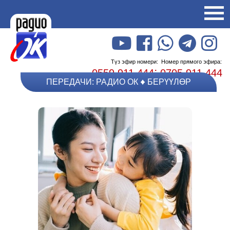
Түз эфир номери:
Номер прямого эфира:
;
0559 911 444
0705 911 444
ПЕРЕДАЧИ: РАДИО ОК
БЕРҮҮЛӨР