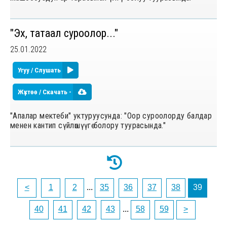
"Эх, татаал суроолор..."
25.01.2022
Угуу / Слушать
Жүктөө / Скачать -
"Апалар мектеби" уктуруусунда: "Оор суроолорду балдар
менен кантип сүйлөшүүгө болору туурасында."
<
1
2
...
35
36
37
38
39
40
41
42
43
...
58
59
>