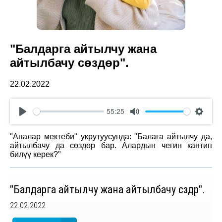
"Балдарга айтылчу жана
айтылбачу сөздөр".
22.02.2022
55:25
Play
Mute
Settin
"Апалар мектеби" укрутуусунда: "Балага айтылчу да,
айтылбачу да сөздөр бар. Алардын чегин кантип
билүү керек?"
"Балдарга айтылчу жана айтылбачу сөздөр".
22.02.2022