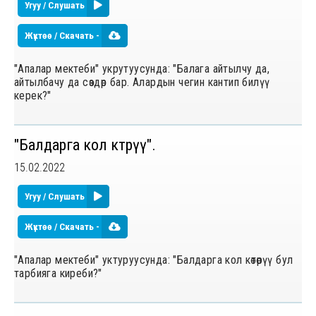
Угуу / Слушать
Жүктөө / Скачать -
"Апалар мектеби" укрутуусунда: "Балага айтылчу да,
айтылбачу да сөздөр бар. Алардын чегин кантип билүү
керек?"
"Балдарга кол көтөрүү".
15.02.2022
Угуу / Слушать
Жүктөө / Скачать -
"Апалар мектеби" уктуруусунда: "Балдарга кол көтөрүү бул
тарбияга киреби?"