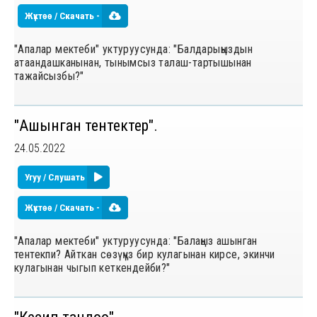
Жүктөө / Скачать -
"Апалар мектеби" уктуруусунда: "Балдарыңыздын
атаандашканынан, тынымсыз талаш-тартышынан
тажайсызбы?"
"Ашынган тентектер".
24.05.2022
Угуу / Слушать
Жүктөө / Скачать -
"Апалар мектеби" уктуруусунда: "Балаңыз ашынган
тентекпи? Айткан сөзүңүз бир кулагынан кирсе, экинчи
кулагынан чыгып кеткендейби?"