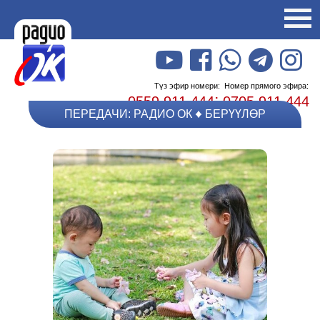
Түз эфир номери:
Номер прямого эфира:
;
0559 911 444
0705 911 444
ПЕРЕДАЧИ: РАДИО ОК
БЕРҮҮЛӨР