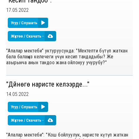
"Кесип тандоо".
17.05.2022
Угуу / Слушать
Жүктөө / Скачать -
"Апалар мектеби" уктуруусунда: "Мектепти бүтүп жаткан
бала балаңыз келечеги үчүн кесип тандадыбы? Же
азырынча анын тандоо жана ойлонуу учурубу?"
"Дүйнөгө наристе келээрде..."
14.05.2022
Угуу / Слушать
Жүктөө / Скачать -
"Апалар мектеби": "Кош бойлуулук, наристе күтүп жаткан