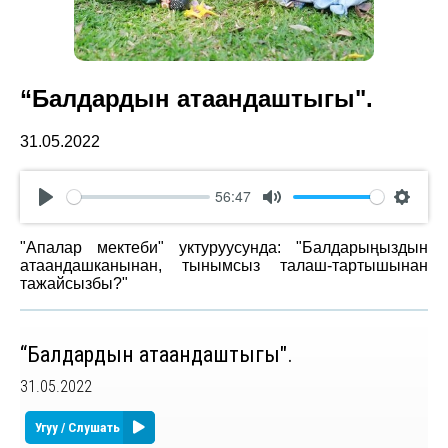
“Балдардын атаандаштыгы".
31.05.2022
56:47
Play
Mute
Settin
"Апалар мектеби" уктуруусунда: "Балдарыңыздын
атаандашканынан, тынымсыз талаш-тартышынан
тажайсызбы?"
“Балдардын атаандаштыгы".
31.05.2022
Угуу / Слушать