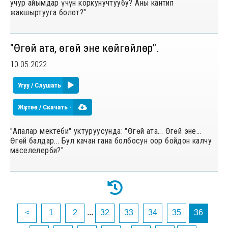
учур айымдар үчүн коркунучтуубу? Аны кантип
жакшыртууга болот?"
"Өгөй ата, өгөй эне көйгөйлөрү".
10.05.2022
Угуу / Слушать
Жүктөө / Скачать -
"Апалар мектеби" уктуруусунда: "Өгөй ата... Өгөй эне...
Өгөй балдар... Бул качан гана болбосун оор бойдон калчу
маселелерби?"
<
1
2
...
32
33
34
35
36