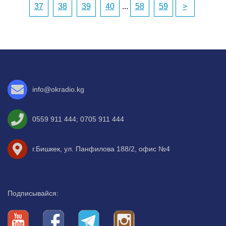
37
38
39
40
...
58
59
>
info@okradio.kg
0559 911 444
;
0705 911 444
г.Бишкек, ул. Панфилова 188/2, офис №4
Подписывайся: