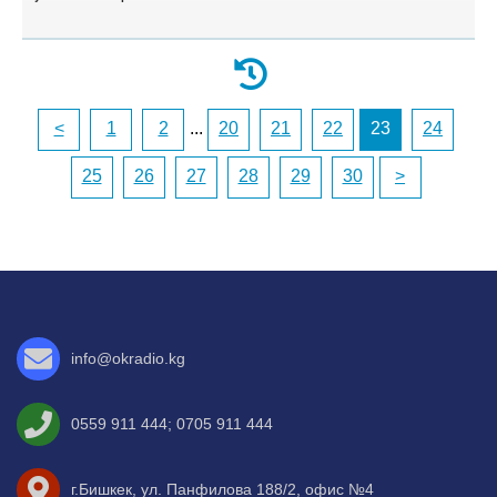
<
1
2
...
20
21
22
23
24
25
26
27
28
29
30
>
info@okradio.kg
0559 911 444
;
0705 911 444
г.Бишкек, ул. Панфилова 188/2, офис №4