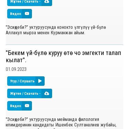
Жүктөө / Скачать -
Видео
"Эсиңдеби?" уктуруусунда конокто үлгүлүү үй-бүлө
Аллакул мырза менен Курманжан айым.
"Бекем үй-бүлө куруу өтө чоң эмгекти талап
кылат".
01.09.2023
Угуу / Слушать
Жүктөө / Скачать -
Видео
"Эсиңдеби?" уктуруусунда мейманда филология
илимдеринин кандидаты Ишенбек Султаналиев жубайы,