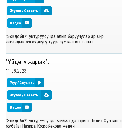
Жүктөө / Скачать -
Видео
"Эсиңдеби?" уктуруусунда алып баруучулар ар бир
инсандын өзгөчөлүгү тууралуу кеп кылышат.
"Үйдөгү жарык”.
11.08.2023
Угуу / Слушать
Жүктөө / Скачать -
Видео
"Эсиңдеби?" уктуруусунда мейманда юрист Тилек Султанов
жубайы Назира Кожобекова менен.