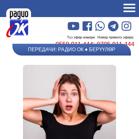
Түз эфир номери:
Номер прямого эфира:
;
0559 911 444
0705 911 444
ПЕРЕДАЧИ: РАДИО ОК
БЕРҮҮЛӨР