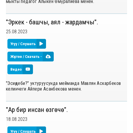
мыкты педагог Алыкен Өмүралиева менен.
"Эркек - башчы, аял - жардамчы".
25.08.2023
Угуу / Слушать
Жүктөө / Скачать -
Видео
"Эсиңдеби?" уктуруусунда мейманда Мавлян Аскарбеков
келинчеги Айпери Асанбекова менен.
"Ар бир инсан өзгөчө".
18.08.2023
Угуу / Слушать