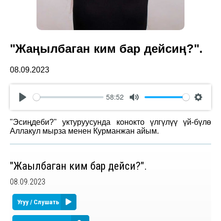
"Жаңылбаган ким бар дейсиң?".
08.09.2023
58:52
Play
Mute
Settin
"Эсиңдеби?" уктуруусунда конокто үлгүлүү үй-бүлө
Аллакул мырза менен Курманжан айым.
"Жаңылбаган ким бар дейсиң?".
08.09.2023
Угуу / Слушать