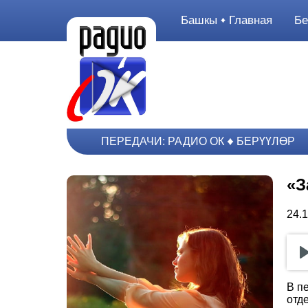
Башкы
Главная
Бе
ПЕРЕДАЧИ: РАДИО ОК
БЕРҮҮЛӨР
«З
24.
В п
отд