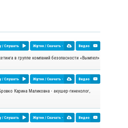
у / Слушать
Жүктөө / Скачать -
Видео
кетинга в группе компаний безопасности «Вымпел»
у / Слушать
Жүктөө / Скачать -
Видео
Бровко Карина Маликовна - акушер-гинеколог,
у / Слушать
Жүктөө / Скачать -
Видео