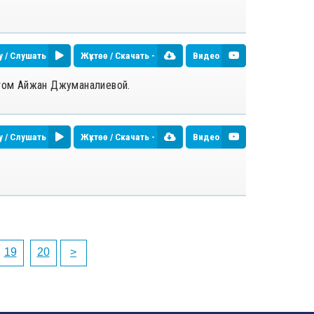
у / Слушать
Жүктөө / Скачать -
Видео
том Айжан Джуманалиевой.
у / Слушать
Жүктөө / Скачать -
Видео
19
20
>