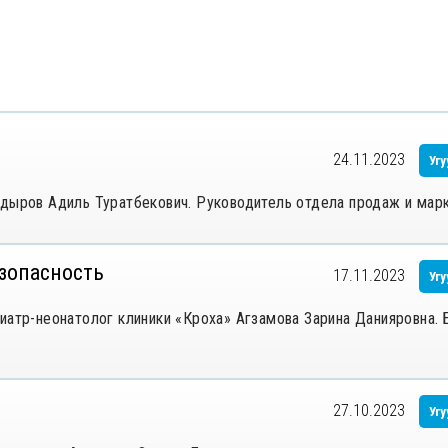
24.11.2023
Угу
адыров Адиль Туратбекович. Руководитель отдела продаж и мар
езопасность
17.11.2023
Угу
иатр-неонатолог клиники «Кроха» Агзамова Зарина Данияровна. 
27.10.2023
Угу