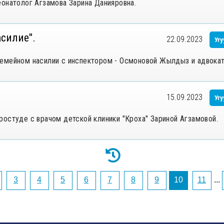
еонатолог Агзамова Зарина Данияровна.
асилие".
22.09.2023
Угу
семейном насилии с инспектором - Осмоновой Жылдыз и адвока
15.09.2023
Угу
ростуде с врачом детской клиники "Кроха" Зариной Агзамовой.
3
4
5
6
7
8
9
10
11
...