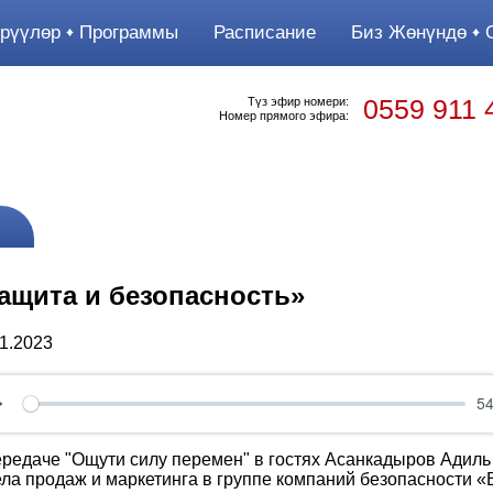
рүүлөр
Программы
Расписание
Биз Жөнүндө
О
0559 911 
Түз эфир номери:
Номер прямого эфира:
ащита и безопасность»
11.2023
54
Play
ередаче "Ощути силу перемен" в гостях Асанкадыров Адиль
ела продаж и маркетинга в группе компаний безопасности 